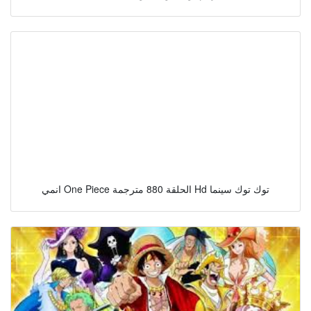
انمي One Piece الحلقة 880 مترجمة Hd توك توك سينما