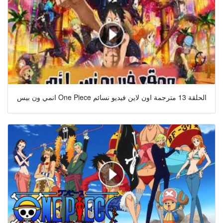
انمي ون بيس One Piece الحلقة 13 مترجمة اون لاين فيديو نسائم