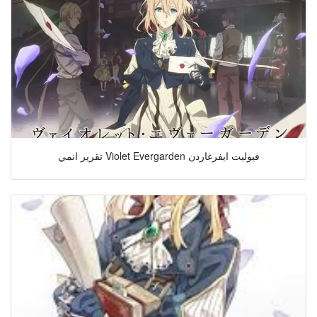
تقرير انمي Violet Evergarden فيوليت ايفرغاردن