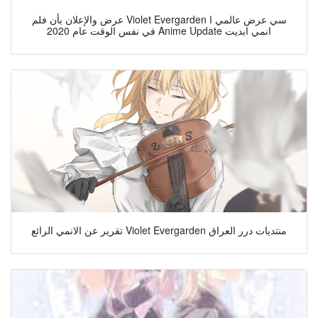
عرض والإعلان بأن فلم Violet Evergarden سي عرض عالمي ا
في نفس الوقت عام 2020 Anime Update انمي ابديت
تقرير عن الانمي الرائع Violet Evergarden منتديات درر العراق