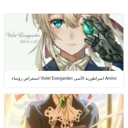
استعراض رؤساء Violet Evergarden امبراطورية الأنمي Amino