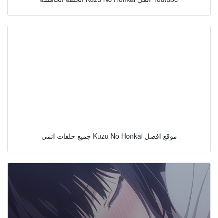
جميع حلقات انمي Kuzu No Honkai موقع افضل