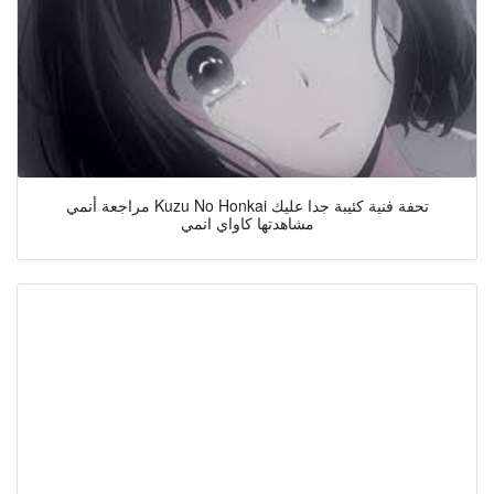
مراجعة أنمي Kuzu No Honkai تحفة فنية كئيبة جدا عليك
مشاهدتها كاواي انمي