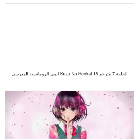
انمي الرومانسية المدرسي Kuzu No Honkai الحلقة 7 مترجم 18