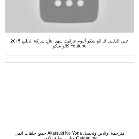
علي الدلفي ك الو شكو ألبوم غرامك شهد أنتاج شركة الخليج 2015
كالو شكو Youtube
جميع حلقات انمي Akatsuki No Yona مترجمة اونلاين وتحميل
مباشر بوابة الأنمي Gateanime