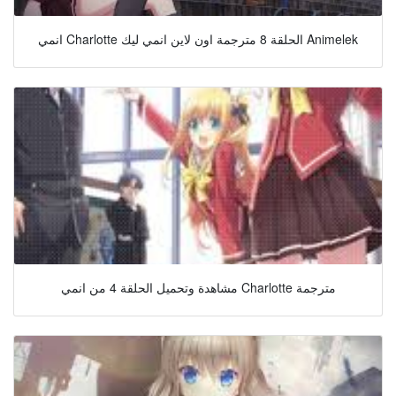
انمي Charlotte الحلقة 8 مترجمة اون لاين انمي ليك Animelek
مشاهدة وتحميل الحلقة 4 من انمي Charlotte مترجمة