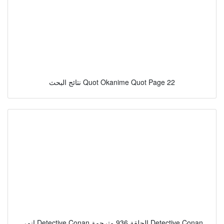
نتائج البحث Quot Okanime Quot Page 22
انمي Detective Conan الحلقة 936 مترجمة Detective Conan