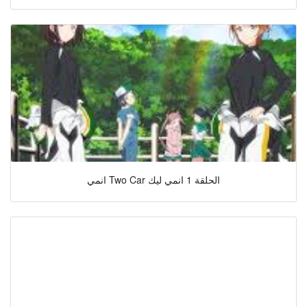
انمي Two Car الحلقة 1 انمي ليك