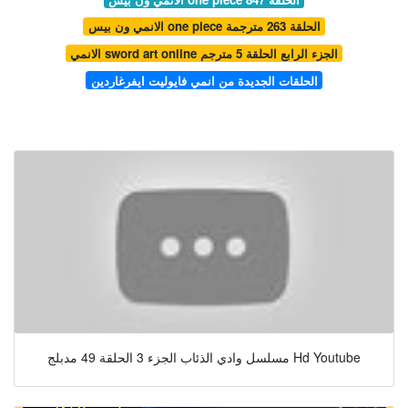
الانمي ون بيس one piece الحلقة 263 مترجمة
الانمي sword art online الجزء الرابع الحلقة 5 مترجم
الحلقات الجديدة من انمي فايوليت ايفرغاردين
مسلسل وادي الذئاب الجزء 3 الحلقة 49 مدبلج Hd Youtube