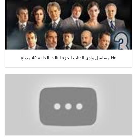
مسلسل وادي الذئاب الجزء الثالث الحلقة 42 مدبلج Hd