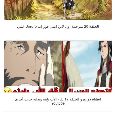
انمي Dororo الحلقة 20 مترجمة اون لاين انمي فور اب
انطباع دورورو الحلقة 17 لقاء الأب بإبنه وبداية حرب أخرى
Youtube